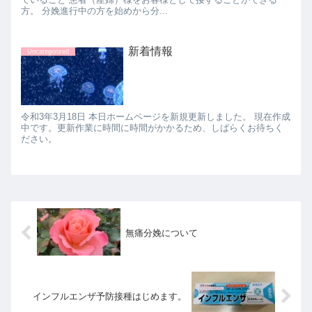
方。 分娩進行中の方を始めから分...
新着情報
Uncategorized
令和3年3月18日 本日ホームページを新規更新しました。 現在作成
中です。更新作業に時間に時間がかかるため、しばらくお待ちく
ださい。
無痛分娩について
インフルエンザ予防接種はじめます。