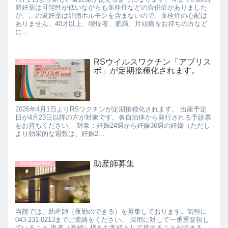
避妊薬は可能性が低いながらも血栓症などの合併症がありました
が、この避妊薬は卵胞ホルモンを含まないので、血栓症の心配は
ありません。40才以上、喫煙者、肥満、片頭痛をお持ちの方など
に...
RSウイルスワクチン「アブリス
Uncategorized
ボ」が定期接種化されます。
2026年4月1日よりRSワクチンが定期接種化されます。 出産予定
日が4月23日以降の方が対象です。各自治体から発行される予診票
をお持ちください。 対象：妊娠24週から妊娠36週の妊婦（ただし
より効果的な週数は、妊娠2...
助産師募集
Uncategorized
当院では、助産師（夜勤のできる）を募集しております。気軽に
043-231-0213までご連絡をください。 採用に対して一番重要視し
ていること 患者（産婦）様をお客様として接することができる